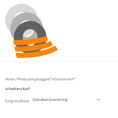
Ga
naar
de
inhoud
Home
/ Producten getagged “schutters korf”
schutters korf
Enig resultaat