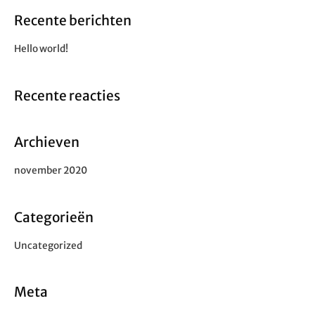
e
Recente berichten
k
n
Hello world!
a
a
Recente reacties
r
:
Archieven
november 2020
Categorieën
Uncategorized
Meta