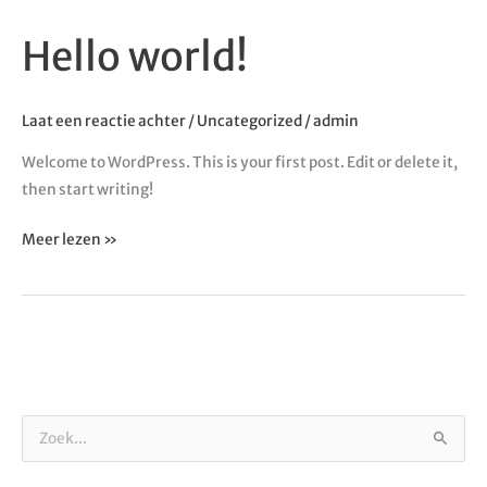
Hello world!
Hello
world!
Laat een reactie achter
/
Uncategorized
/
admin
Welcome to WordPress. This is your first post. Edit or delete it,
then start writing!
Meer lezen »
Z
o