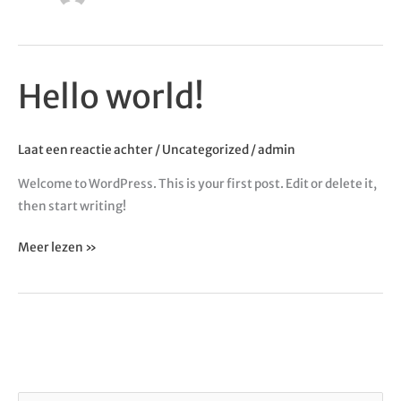
Hello world!
Hello
world!
Laat een reactie achter
/
Uncategorized
/
admin
Welcome to WordPress. This is your first post. Edit or delete it,
then start writing!
Meer lezen »