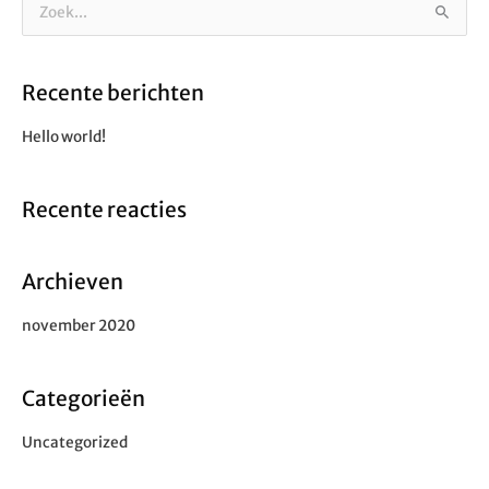
Z
o
e
Recente berichten
k
n
Hello world!
a
a
Recente reacties
r
:
Archieven
november 2020
Categorieën
Uncategorized